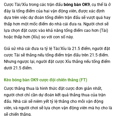
Cược Tài/Xỉu trong các trận đấu
bóng bàn OK9
, cụ thể là ở
đây là tổng điểm của hai vận động viên, được xác định
dựa trên việc dự đoán tổng điểm trận đấu sẽ vượt quá hay
thấp hơn một mốc điểm do nhà cái đưa ra. Người chơi sẽ
lựa chọn đặt cược vào khả năng tổng điểm cao hơn (Tài)
hoặc thấp hơn (Xỉu) so với con số này.
Giả sử nhà cái đưa ra tỷ lệ Tài/Xỉu là 21.5 điểm, người đặt
cược Tài sẽ thắng nếu tổng điểm trận đấu trên 21.5 điểm.
Nhưng ngược lại, người đặt cược Xỉu thắng nếu tổng điểm
dưới 21.5 điểm.
Kèo bóng bàn OK9 cược đội chiến thắng (FT)
Cược thắng thua là hình thức đặt cược đơn giản nhất,
người chơi chỉ cần dự đoán kết quả thắng thua của trận
đấu. Nhà cái sẽ niêm yết tỷ lệ thắng cho mỗi vận động
viên, và người chơi sẽ lựa chọn vận động viên mà họ cho là
sẽ chiến thắng.