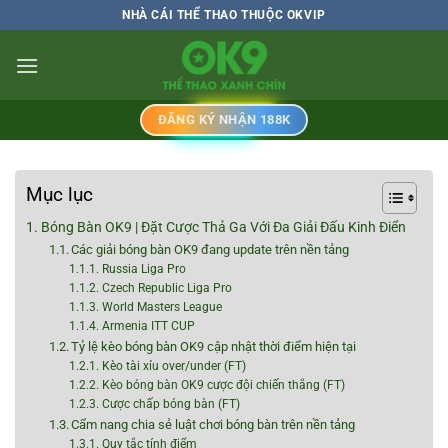
Bỏ
NHÀ CÁI THỂ THAO THUỘC OKVIP
qua
nội
dung
ĐĂNG KÝ NHẬN 188K
Mục lục
Bóng Bàn OK9 | Đặt Cược Thả Ga Với Đa Giải Đấu Kinh Điển
Các giải bóng bàn OK9 đang update trên nền tảng
Russia Liga Pro
Czech Republic Liga Pro
World Masters League
Armenia ITT CUP
Tỷ lệ kèo bóng bàn OK9 cập nhật thời điểm hiện tại
Kèo tài xỉu over/under (FT)
Kèo bóng bàn OK9 cược đội chiến thắng (FT)
Cược chấp bóng bàn (FT)
Cẩm nang chia sẻ luật chơi bóng bàn trên nền tảng
Quy tắc tính điểm