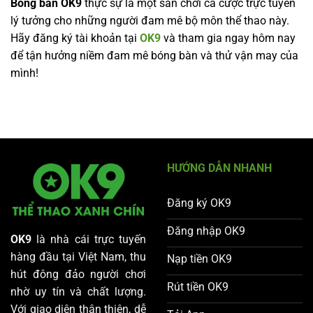
Bóng bàn OK9
thực sự là một sân chơi cá cược trực tuyến
lý tưởng cho những người đam mê bộ môn thể thao này.
Hãy đăng ký tài khoản tại
OK9
và tham gia ngay hôm nay
để tận hưởng niềm đam mê bóng bàn và thử vận may của
mình!
HƯỚNG DẪN NHANH
Đăng ký OK9
Đăng nhập OK9
OK9
là nhà cái trực tuyến
hàng đầu tại Việt Nam, thu
Nạp tiền OK9
hút đông đảo người chơi
Rút tiền OK9
nhờ uy tín và chất lượng.
Với giao diện thân thiện, dễ