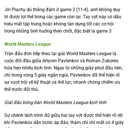
Jiri Plachy dù thắng đậm ở game 2 (11-4), anh không duy
trì được lợi thế trong các game còn lại. Tay vợt này có dấu
hiệu mất tập trung hoặc không tận dụng tốt các cơ hội
trong những tình huống then chốt, đặc biệt là game 3.
World Masters League
Trận đấu đơn tiếp theo tại giải World Masters League là
cuộc đối đầu giữa Artyom Pavlenkov và Roman Zuborev,
hứa hẹn nhiều kịch tính. Ngay từ những giây phút đầu tiên,
chỉ trong vòng 5 giây ngắn ngủi, Pavlenkov đã thể hiện rõ
sự vượt trội về kỹ thuật và thể lực, nhanh chóng chiếm ưu
thế trước đối thủ.
Giải đấu bóng bàn World Masters League kịch tính
Sự chênh lệch trình độ giữa hai tay vợt được thể hiện rõ rệt
khi Pavlenkov dẫn trước áp đảo, thậm chí chỉ mất có 4 giây