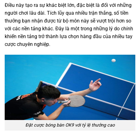
Điều này tạo ra sự khác biệt lớn, đặc biệt là đối với những
người chơi lâu dài. Tích lũy qua nhiều trận thắng, số tiền
thưởng bạn nhận được từ bộ môn này sẽ vượt trội hơn so
với các nền tảng khác. Đây là một trong những lý do chính
khiến nền tảng trở thành lựa chọn hàng đầu của nhiều tay
cược chuyên nghiệp.
Đặt cược bóng bàn OK9 với tỷ lệ thưởng cao