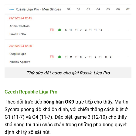
Thử sức đặt cược cho giải Russia Liga Pro
Czech Republic Liga Pro
Theo dõi trực tiếp
bóng bàn OK9
trực tiếp cho thấy, Martin
Sychra phong độ khá ổn định, với chiến thắng cách biệt ở
G1 (11-7) và G4 (11-7). Đặc biệt, game 3 (12-10) cho thấy
khả năng thi đấu chắc chắn trong những pha bóng quyết
định khi tỷ số sát nút.