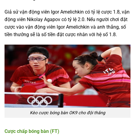
Giả sử vận động viên Igor Amelichkin có tỷ lệ cược 1.8, vận
động viên Nikolay Agapov có tỷ lệ 2.0. Nếu người chơi đặt
cược vào vận động viên Igor Amelichkin và anh thắng, số
tiền thưởng sẽ là số tiền đặt cược nhân với hệ số 1.8.
Kèo cược bóng bàn OK9 cho đội thắng
Cược chấp bóng bàn (FT)