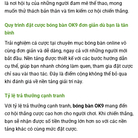
là nơi hội tụ của những người đam mê thể thao, mong
muốn thử thách bản thân và tìm kiếm cơ hội chiến thắng.
Quy trình đặt cược bóng bàn OK9 đơn giản dù bạn là tân
binh
Trải nghiệm cá cược tại chuyên mục bóng bàn online vô
cùng đơn giản và dễ dàng, ngay cả với những người mới
bắt đầu. Nền tảng được thiết kế với các bước hướng dẫn
cụ thể, giúp bạn nhanh chóng làm quen, tham gia đặt cược
chỉ sau vài thao tác. Đây là điểm cộng không thể bỏ qua
khi đánh giá về nền tảng giải trí này.
Tỷ lệ trả thưởng cạnh tranh
Với tỷ lệ trả thưởng cạnh tranh,
bóng bàn OK9
mang đến
cơ hội thắng cược cao hơn cho người chơi. Khi chiến thắng,
bạn sẽ nhận được số tiền thưởng lớn hơn so với các nền
tảng khác có cùng mức đặt cược.