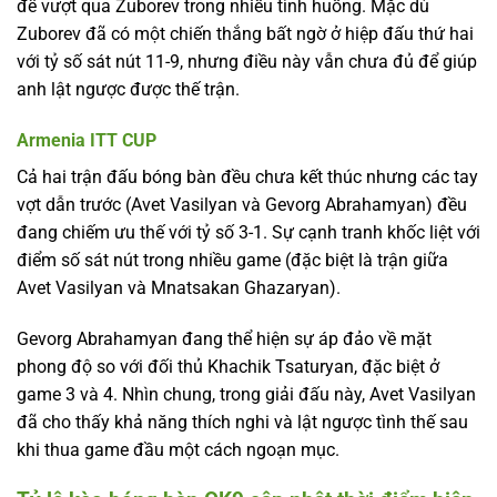
để vượt qua Zuborev trong nhiều tình huống. Mặc dù
Zuborev đã có một chiến thắng bất ngờ ở hiệp đấu thứ hai
với tỷ số sát nút 11-9, nhưng điều này vẫn chưa đủ để giúp
anh lật ngược được thế trận.
Armenia ITT CUP
Cả hai trận đấu bóng bàn đều chưa kết thúc nhưng các tay
vợt dẫn trước (Avet Vasilyan và Gevorg Abrahamyan) đều
đang chiếm ưu thế với tỷ số 3-1. Sự cạnh tranh khốc liệt với
điểm số sát nút trong nhiều game (đặc biệt là trận giữa
Avet Vasilyan và Mnatsakan Ghazaryan).
Gevorg Abrahamyan đang thể hiện sự áp đảo về mặt
phong độ so với đối thủ Khachik Tsaturyan, đặc biệt ở
game 3 và 4. Nhìn chung, trong giải đấu này, Avet Vasilyan
đã cho thấy khả năng thích nghi và lật ngược tình thế sau
khi thua game đầu một cách ngoạn mục.