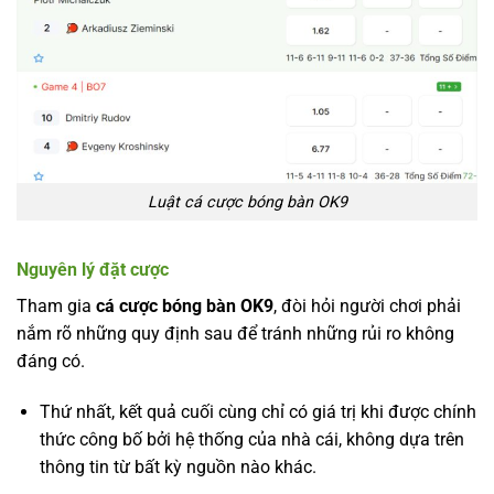
Luật cá cược bóng bàn OK9
Nguyên lý đặt cược
Tham gia
cá cược bóng bàn OK9
, đòi hỏi người chơi phải
nắm rõ những quy định sau để tránh những rủi ro không
đáng có.
Thứ nhất, kết quả cuối cùng chỉ có giá trị khi được chính
thức công bố bởi hệ thống của nhà cái, không dựa trên
thông tin từ bất kỳ nguồn nào khác.