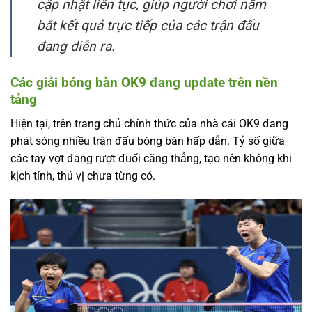
cập nhật liên tục, giúp người chơi nắm
bắt kết quả trực tiếp của các trận đấu
đang diễn ra.
Các giải bóng bàn OK9 đang update trên nền
tảng
Hiện tại, trên trang chủ chính thức của nhà cái OK9 đang
phát sóng nhiều trận đấu bóng bàn hấp dẫn. Tỷ số giữa
các tay vợt đang rượt đuổi căng thẳng, tạo nên không khi
kịch tính, thú vị chưa từng có.