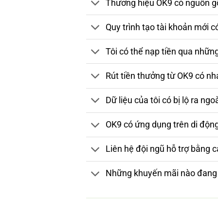
Thương hiệu OK9 có nguồn g
Quy trình tạo tài khoản mới 
Tôi có thể nạp tiền qua nhữn
Rút tiền thưởng từ OK9 có n
Dữ liệu của tôi có bị lộ ra ng
OK9 có ứng dụng trên di độn
Liên hệ đội ngũ hỗ trợ bằng 
Những khuyến mãi nào đang 