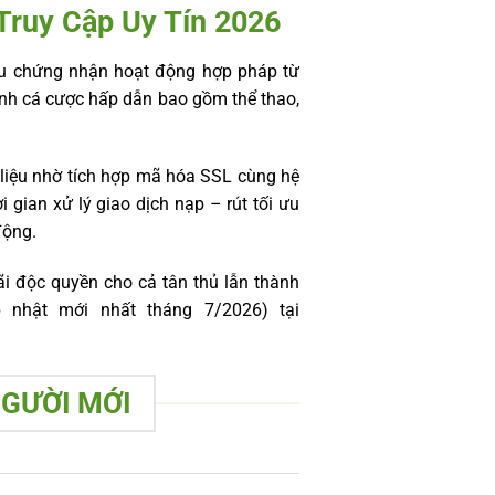
Truy Cập Uy Tín 2026
hữu chứng nhận hoạt động hợp pháp từ
ình cá cược hấp dẫn bao gồm thể thao,
liệu nhờ tích hợp mã hóa SSL cùng hệ
 gian xử lý giao dịch nạp – rút tối ưu
động.
i độc quyền cho cả tân thủ lẫn thành
 nhật mới nhất tháng 7/2026) tại
NGƯỜI MỚI