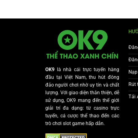
HƯỚ
Đăn
Đăn
OK9
là nhà cái trực tuyến hàng
Nạp 
đầu tại Việt Nam, thu hút đông
Rút 
đảo người chơi nhờ uy tín và chất
lượng. Với giao diện thân thiện, dễ
Tải
sử dụng, OK9 mang đến thế giới
giải trí đa dạng: từ casino trực
tuyến, cá cược thể thao đến các
trò chơi slot game hấp dẫn.