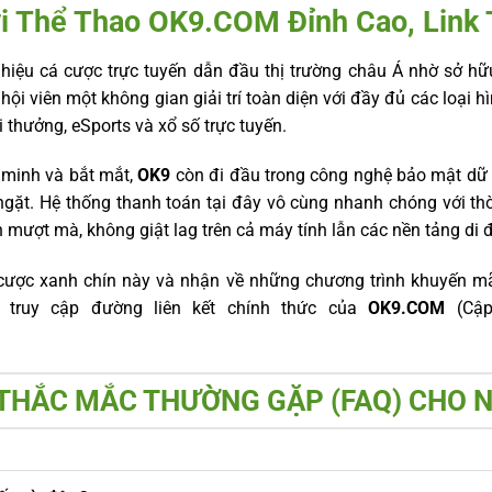
i Thể Thao OK9.COM Đỉnh Cao, Link 
hiệu cá cược trực tuyến dẫn đầu thị trường châu Á nhờ sở 
i viên một không gian giải trí toàn diện với đầy đủ các loại h
i thưởng, eSports và xổ số trực tuyến.
 minh và bắt mắt,
OK9
còn đi đầu trong công nghệ bảo mật dữ 
gặt. Hệ thống thanh toán tại đây vô cùng nhanh chóng với thời
 mượt mà, không giật lag trên cả máy tính lẫn các nền tảng di 
 cược xanh chín này và nhận về những chương trình khuyến mã
g truy cập đường liên kết chính thức của
OK9.COM
(Cập
 THẮC MẮC THƯỜNG GẶP (FAQ) CHO 